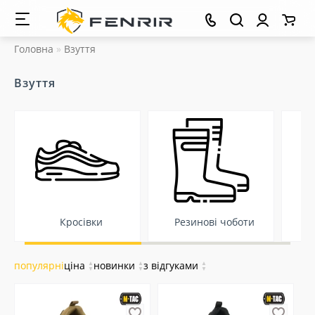
Головна
Взуття
Взуття
Кросівки
Резинові чоботи
Т
популярні
ціна
▲
новинки
▲
з відгуками
▲
▼
▼
▼