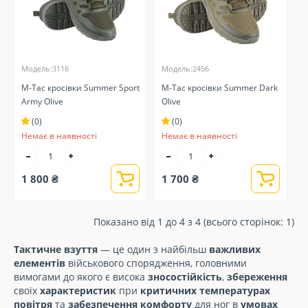
Модель:3116
Модель:2456
M-Tac кросівки Summer Sport
M-Tac кросівки Summer Dark
Army Olive
Olive
(0)
(0)
Немає в наявності
Немає в наявності
1 800 ₴
1 700 ₴
Показано від 1 до 4 з 4 (всього сторінок: 1)
Тактичне взуття
— це один з найбільш
важливих
елементів
військового спорядження, головними
вимогами до якого є висока
зносостійкість
,
збереження
своїх
характеристик
при
критичних температурах
повітря
та
забезпечення комфорту
для ног в
умовах