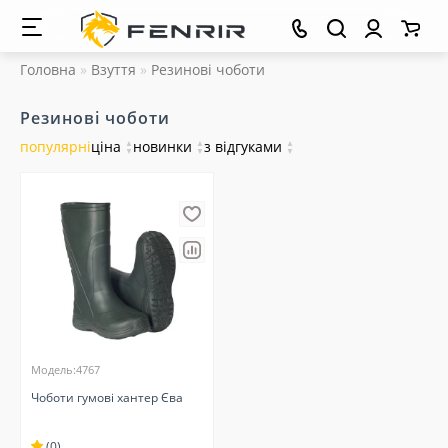
Головна
Взуття
Резинові чоботи
Резинові чоботи
популярні
ціна
▲
новинки
▲
з відгуками
▲
▼
▼
▼
Модель:4767
Чоботи гумові хантер Єва
(0)