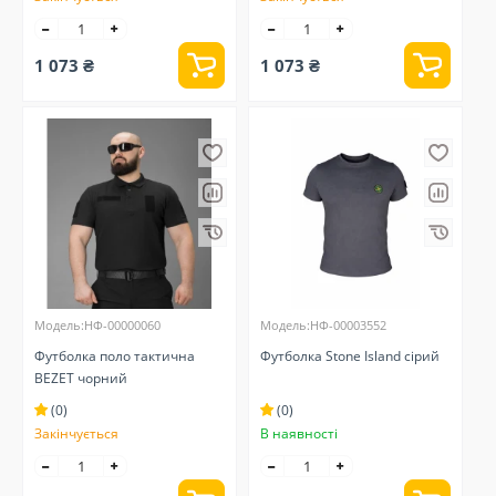
1 073 ₴
1 073 ₴
Модель:НФ-00000060
Модель:НФ-00003552
Футболка поло тактична
Футболка Stone Island сірий
BEZET чорний
(0)
(0)
Закінчується
В наявності