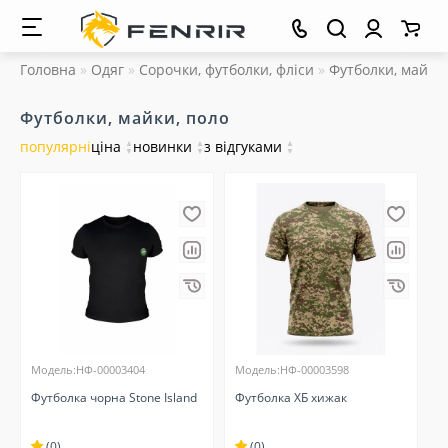
Головна
Одяг
Сорочки, футболки, фліси
Футболки, майки,
Футболки, майки, поло
популярні
ціна
▲
новинки
▲
з відгуками
▲
▼
▼
▼
Модель:НФ-00003404
Модель:НФ-00003598
Футболка чорна Stone Island
Футболка ХБ хижак
(0)
(0)