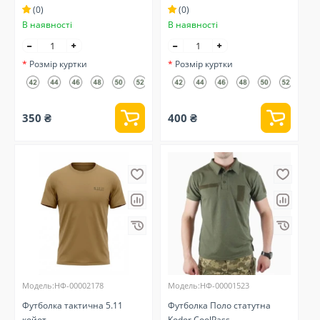
(0)
(0)
В наявності
В наявності
Розмір куртки
Розмір куртки
350 ₴
400 ₴
Модель:НФ-00002178
Модель:НФ-00001523
Футболка тактична 5.11
Футболка Поло статутна
койот
Kodor CoolPass