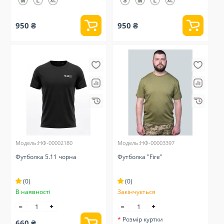
950 ₴
950 ₴
Модель:НФ-00002180
Модель:НФ-00003397
Футболка 5.11 чорна
Футболка "Fire"
(0)
(0)
В наявності
Закінчується
Розмір куртки
660 ₴