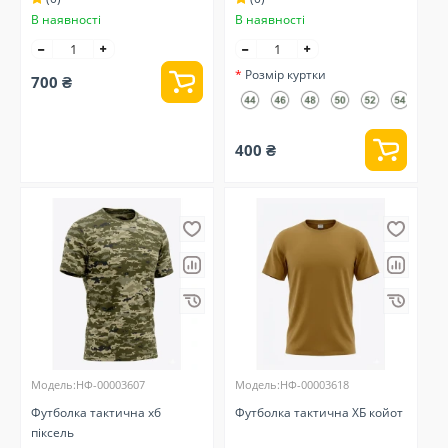
В наявності
В наявності
Розмір куртки
700 ₴
400 ₴
Модель:НФ-00003607
Модель:НФ-00003618
Футболка тактична хб
Футболка тактична ХБ койот
піксель