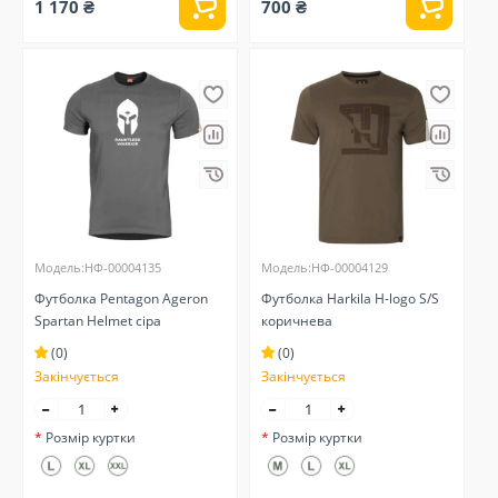
1 170 ₴
700 ₴
Модель:НФ-00004135
Модель:НФ-00004129
Футболка Pentagon Ageron
Футболка Harkila H-logo S/S
Spartan Helmet сіра
коричнева
(0)
(0)
Закінчується
Закінчується
Розмір куртки
Розмір куртки