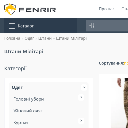
Про нас
Опл
Каталог
Головна
Одяг
Штани
Штани Мілітарі
Штани Мілітарі
Сортування:
п
Категорії
Одяг
Головні убори
Жіночий одяг
Куртки