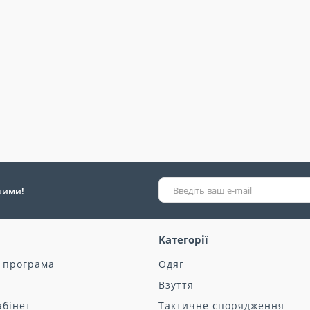
ршими!
Категорії
 програма
Одяг
Взуття
абінет
Тактичне спорядження