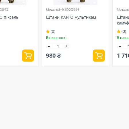
03672
Модель:НФ-00003684
Модель
О піксель
Штани КАРГО мультикам
Штани
камуф
(0)
(0)
В наявності
В наяв
980 ₴
1 71