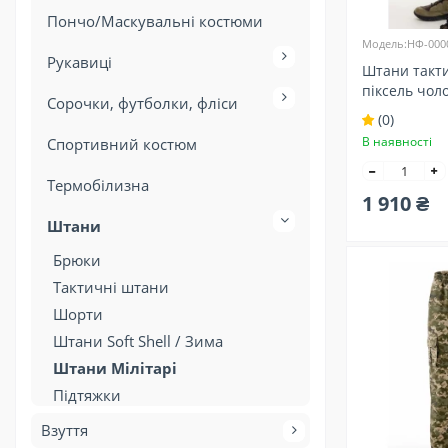
Пончо/Маскувальні костюми
Модель:НФ-000
Рукавиці
Штани такти
піксель чоло
Сорочки, футболки, фліси
(0)
В наявності
Спортивний костюм
Термобілизна
1 910 ₴
Штани
Брюки
Тактичні штани
Шорти
Штани Soft Shell / Зима
Штани Мілітарі
Підтяжки
Взуття