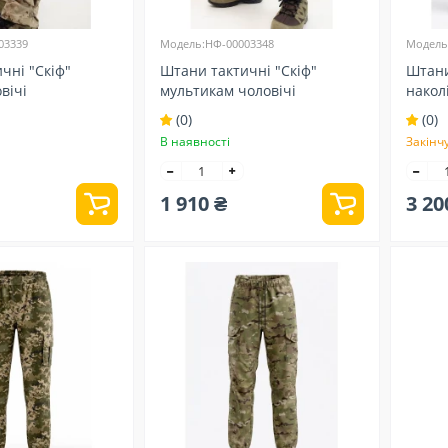
03339
Модель:НФ-00003348
Модель
чні "Скіф"
Штани тактичні "Скіф"
Штани
вічі
мультикам чоловічі
накол
(0)
(0)
В наявності
Закінч
1 910 ₴
3 20