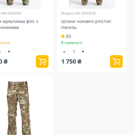
:НФ-00002692
Модель:НФ-00003638
 мультикам фліс з
Штани чоловічі ріпстоп
інниками
піксель
(0)
ується
В наявності
0 ₴
1 750 ₴