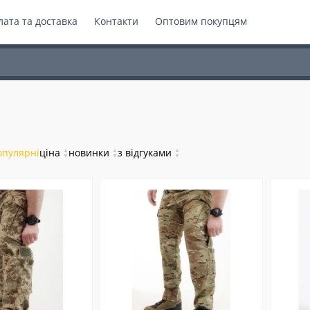
ата та доставка
Контакти
Оптовим покупцям
опулярні
ціна
▲
новинки
▲
з відгуками
▲
▼
▼
▼