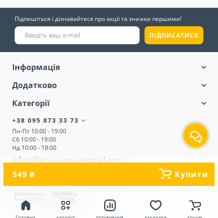
Підпишіться і дізнавайтеся про акції та знижки першими!
ПІДПИСАТИСЯ
Інформація
Додатково
Категорії
+38 095 873 33 73
Пн-Пт 10:00 - 19:00
Сб 10:00 - 19:00
Нд 10:00 - 18:00
info.militarya.com.ua@gmail.com
Купити
549 ₴
м.Київ, проспект Оболонський 51 В
Головна
каталог
порівняння
закладки
кошик