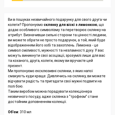
Ви в пошуках незвичайного подарунку для свого друга чи
колеги? Пропонуємо
склянку для віскі з лимонкою
, що
додає особливого символізму та перетворює склянку на
атрибут. Визначивши сильні сторони та цінності людини,
ви можете обрати не просто подарунок, а той, який буде
відображенням його хобі та захоплень. Лимонка - це
символ сміливості, мужності та незламності духу. У вас
можуть виникнути свої асоціації, зрозумілі лише для вас
та коханого, друга, колеги, якому ви вручаєте цей
презент.
Ми пропонуємо ексклюзивні склянки, з яких напої
смакують куди краще. Дивлячись на склянку, ви можете
відчувати радість та пригадати свої мужні подвиги на
полі бою.
Таким виробом можна порадувати колекціонера
незвичного посуду, адже склянка з “трофеєм” стане
достойним доповненням колекції.
Об’єм
: 310 мл