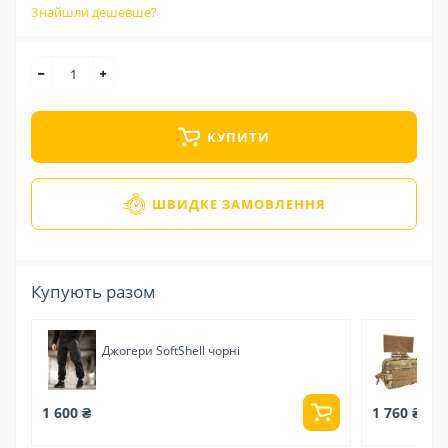
Знайшли дешевше?
КУПИТИ
ШВИДКЕ ЗАМОВЛЕННЯ
Купують разом
Джогери SoftShell чорні
Пі
шв
1 600 ₴
1 760 ₴