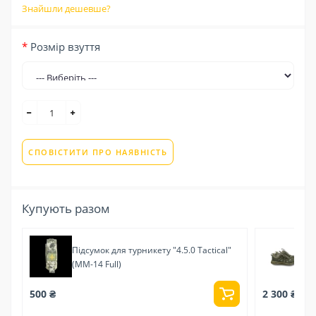
Знайшли дешевше?
Розмір взуття
СПОВІСТИТИ ПРО НАЯВНІСТЬ
Купують разом
Підсумок для турникету "4.5.0 Tactical"
Кр
(MM-14 Full)
500 ₴
2 300 ₴