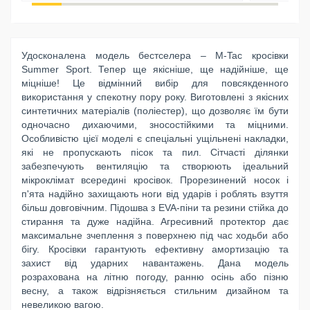
Удосконалена модель бестселера – M-Tac кросівки
Summer Sport. Тепер ще якісніше, ще надійніше, ще
міцніше! Це відмінний вибір для повсякденного
використання у спекотну пору року. Виготовлені з якісних
синтетичних матеріалів (поліестер), що дозволяє їм бути
одночасно дихаючими, зносостійкими та міцними.
Особливістю цієї моделі є спеціальні ущільнені накладки,
які не пропускають пісок та пил. Сітчасті ділянки
забезпечують вентиляцію та створюють ідеальний
мікроклімат всередині кросівок. Прорезинений носок і
п'ята надійно захищають ноги від ударів і роблять взуття
більш довговічним. Підошва з EVA-піни та резини стійка до
стирання та дуже надійна. Агресивний протектор дає
максимальне зчеплення з поверхнею під час ходьби або
бігу. Кросівки гарантують ефективну амортизацію та
захист від ударних навантажень. Дана модель
розрахована на літню погоду, ранню осінь або пізню
весну, а також відрізняється стильним дизайном та
невеликою вагою.